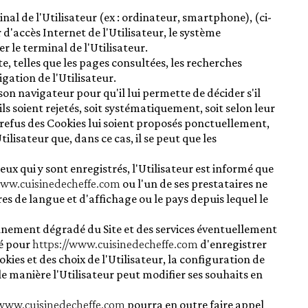
Huiles
inal de l'Utilisateur (ex : ordinateur, smartphone), (ci-
Vinaigres
d'accès Internet de l'Utilisateur, le système
r le terminal de l'Utilisateur.
te, telles que les pages consultées, les recherches
igation de l'Utilisateur.
 son navigateur pour qu'il lui permette de décider s'il
ls soient rejetés, soit systématiquement, soit selon leur
 refus des Cookies lui soient proposés ponctuellement,
tilisateur que, dans ce cas, il se peut que les
eux qui y sont enregistrés, l'Utilisateur est informé que
www.cuisinedecheffe.com
ou l'un de ses prestataires ne
es de langue et d'affichage ou le pays depuis lequel le
onnement dégradé du Site et des services éventuellement
té pour
https://www.cuisinedecheffe.com
d'enregistrer
kies et des choix de l'Utilisateur, la configuration de
e manière l'Utilisateur peut modifier ses souhaits en
/www.cuisinedecheffe.com
pourra en outre faire appel