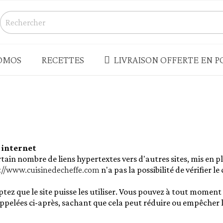
OMOS
RECETTES
LIVRAISON OFFERTE EN PO
S
CONSERVES - BOCAUX
Champignons
s salés
Légumes
Produits de la mer - rillettes
) internet
tain nombre de liens hypertextes vers d'autres sites, mis en p
Terrines - pâtés - foie gras
://www.cuisinedecheffe.com
n'a pas la possibilité de vérifier l
enades - houmous
Truffes
eptez que le site puisse les utiliser. Vous pouvez à tout moment
 - LÉGUMES SECS
PLATS CUISINÉS - SOUPES
rappelées ci-après, sachant que cela peut réduire ou empêcher l
Plats cuisinés