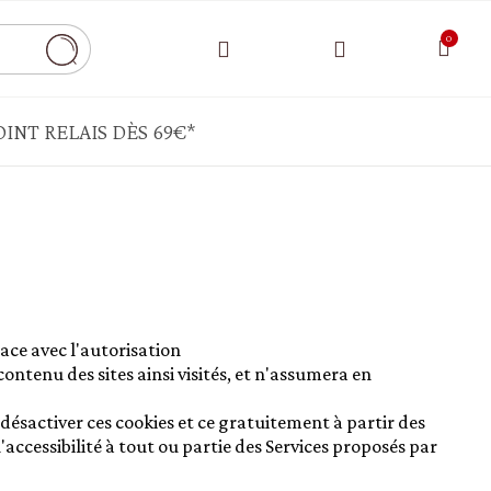
INT RELAIS DÈS 69€*
CONDIMENTS - SAUCE - AIDES CULINAIRES
Bouillon - chapelure
Cornichons - câpres -pickels
Ghee - autres matières grasses
lace avec l'autorisation
Moutarde - mayonnaise - ketchup
e contenu des sites ainsi visités, et n'assumera en
Sauce tomate - pesto - crème de légumes
 désactiver ces cookies et ce gratuitement à partir des
HUILES - VINAIGRE - ÉPICES
'accessibilité à tout ou partie des Services proposés par
Epices - herbes aromatiques - sel - poivre