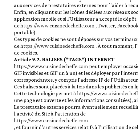
aux services de prestataires externes pour l'aider à recue
Enfin, en cliquant sur les icônes dédiées aux réseaux so
application mobile et si l'Utilisateur a accepté le dépô
de
https://www.cuisinedecheffe.com
, Twitter, Faceboo
portable).
Ces types de cookies ne sont déposés sur vos terminaux 
de
https://www.cuisinedecheffe.com
. À tout moment, l
de cookies.
Article 9.2. BALISES ("TAGS") INTERNET
https://www.cuisinedecheffe.com
peut employer occasio
GIF invisibles et GIF un à un) et les déployer par l'int
correspondantes, y compris l'adresse IP de l'Utilisateu
Ces balises sont placées à la fois dans les publicités en
Cette technologie permet à
https://www.cuisinedechef
une page est ouverte et les informations consultées), ains
Le prestataire externe pourra éventuellement recueillir d
l'activité du Site à l'attention de
https://www.cuisinedecheffe.com
, et fournir d'autres services relatifs à l'utilisation de ce