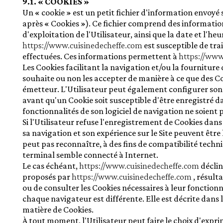
9.1. « COOKIES »
Céréales et mélanges - g
Un « cookie » est un petit fichier d'information envoyé s
Légumes secs
après « Cookies »). Ce fichier comprend des informations
d'exploitation de l'Utilisateur, ainsi que la date et l'
Pâtes
https://www.cuisinedecheffe.com
est susceptible de tra
Riz
effectuées. Ces informations permettent à
https://www
Les Cookies facilitant la navigation et/ou la fourniture 
souhaite ou non les accepter de manière à ce que des Coo
émetteur. L'Utilisateur peut également configurer son l
avant qu'un Cookie soit susceptible d'être enregistré d
fonctionnalités de son logiciel de navigation ne soient 
Si l'Utilisateur refuse l'enregistrement de Cookies dans
sa navigation et son expérience sur le Site peuvent être
peut pas reconnaître, à des fins de compatibilité techni
terminal semble connecté à Internet.
Le cas échéant,
https://www.cuisinedecheffe.com
déclin
proposés par
https://www.cuisinedecheffe.com
, résult
ou de consulter les Cookies nécessaires à leur fonctionne
chaque navigateur est différente. Elle est décrite dans
matière de Cookies.
À tout moment, l'Utilisateur peut faire le choix d'expri