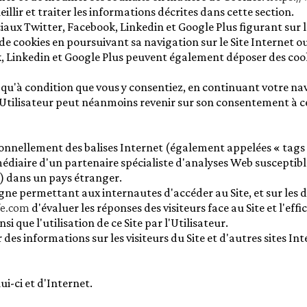
illir et traiter les informations décrites dans cette section.
ciaux Twitter, Facebook, Linkedin et Google Plus figurant sur l
t de cookies en poursuivant sa navigation sur le Site Internet o
k, Linkedin et Google Plus peuvent également déposer des coo
qu'à condition que vous y consentiez, en continuant votre navi
'Utilisateur peut néanmoins revenir sur son consentement à c
nnellement des balises Internet (également appelées « tags »,
ermédiaire d'un partenaire spécialiste d'analyses Web susceptib
r) dans un pays étranger.
 ligne permettant aux internautes d'accéder au Site, et sur les d
fe.com
d'évaluer les réponses des visiteurs face au Site et l'eff
i que l'utilisation de ce Site par l'Utilisateur.
es informations sur les visiteurs du Site et d'autres sites Int
lui-ci et d'Internet.