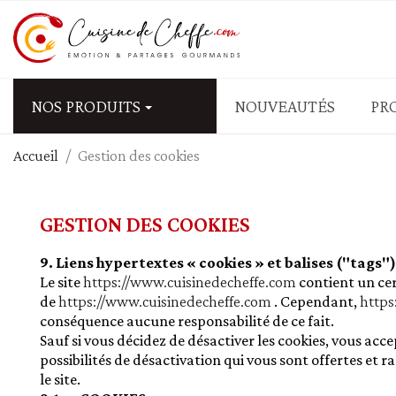
NOS PRODUITS
NOUVEAUTÉS
PR
Accueil
Gestion des cookies
APÉRITIFS - FRUITS SEC
Biscuits salés
GESTION DES COOKIES
Fruits secs salés - graine
Olives
9. Liens hypertextes « cookies » et balises ("tags"
Le site
https://www.cuisinedecheffe.com
Tapas - mezzé - antipasti
contient un cer
de
https://www.cuisinedecheffe.com
. Cependant,
https
Tartinables salés - Tap
conséquence aucune responsabilité de ce fait.
Sauf si vous décidez de désactiver les cookies, vous acc
PÂTES - RIZ - CÉRÉALES
possibilités de désactivation qui vous sont offertes et 
le site.
Blé - couscous