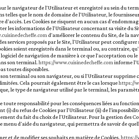
raines
Soupe - croûtons
ur le navigateur de l'Utilisateur et enregistré au sein du term
 telles que le nom de domaine de l'Utilisateur, le fournisseur 
heure d'accès. Les Cookies ne risquent en aucun cas d'endommage
iter les informations de l'Utilisateur concernant sa visite du Si
.cuisinedecheffe.com
d'améliorer le contenu du Site, de la nav
des services proposés par le Site, l'Utilisateur peut configurer
kies soient enregistrés dans le terminal ou, au contraire, qu'i
ogiciel de navigation de manière à ce que l'acceptation ou le
ans son terminal.
https://www.cuisinedecheffe.com
informe l'U
pas toutes disponibles.
 son terminal ou son navigateur, ou si l'Utilisateur supprime c
 limitées. Cela pourrait également être le cas lorsque
https://
que, le type de navigateur utilisé par le terminal, les paramètr
e toute responsabilité pour les conséquences liées au foncti
ant (i) du refus de Cookies par l'Utilisateur (ii) de l'impossibili
ment du fait du choix de l'Utilisateur. Pour la gestion des Coo
 le menu d'aide du navigateur, qui permettra de savoir de quell
mer et de modifier ses souhaits en matière de Cookies.
https:/