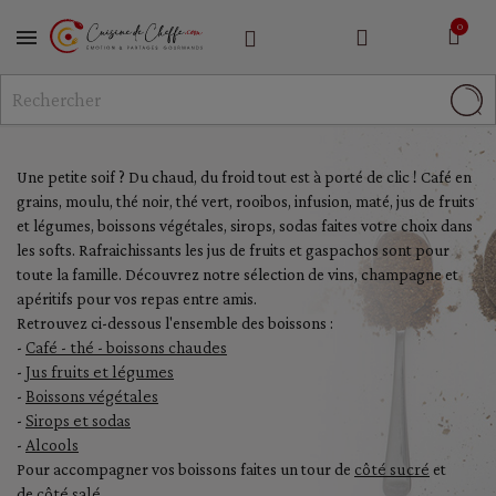
MENU
Une petite soif ? Du chaud, du froid tout est à porté de clic ! Café en
grains, moulu, thé noir, thé vert, rooibos, infusion, maté, jus de fruits
et légumes, boissons végétales, sirops, sodas faites votre choix dans
les softs. Rafraichissants les jus de fruits et gaspachos sont pour
toute la famille. Découvrez notre sélection de vins, champagne et
apéritifs pour vos repas entre amis.
Retrouvez ci-dessous l'ensemble des boissons :
Café - thé - boissons chaudes
-
Jus fruits et légumes
-
Boissons végétales
-
Sirops et sodas
-
Alcools
-
côté sucré
Pour accompagner vos boissons faites un tour de
et
côté salé
de
.