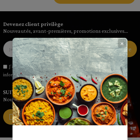
Devenez client privilège
Nouveautés, avant-premières, promotions exclusives…
✕
Devenir membre
J’autorise l'utilisation de mon email pour m’envoyer des
informations et des offres personnalisées
SUIVEZ-NOUS SUR LES RÉSEAUX
Nouveautés, avant-premières, promotions exclusives…