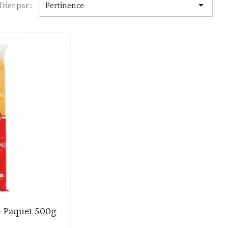

Trier par :
Pertinence
Huiles
Vinaigres
 - Paquet 500g