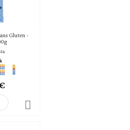
Sans Gluten -
00g
sta
k
 €