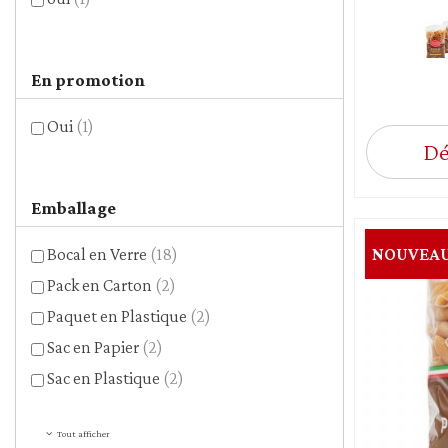
En promotion
Oui
(1)
Dé
Emballage
Bocal en Verre
(18)
NOUVEA
Pack en Carton
(2)
Paquet en Plastique
(2)
Sac en Papier
(2)
Sac en Plastique
(2)
Tout afficher