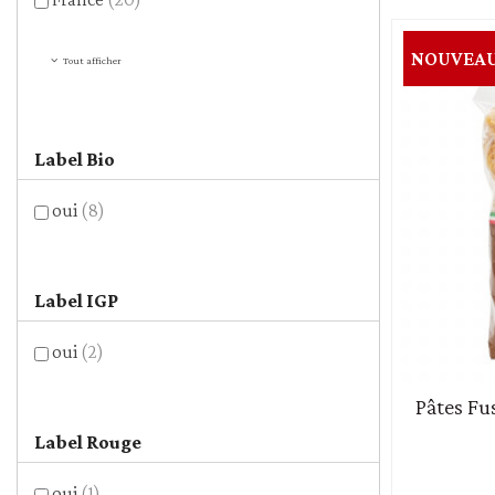
NOUVEA
Tout afficher
Label Bio
oui
(8)
Label IGP
oui
(2)
Pâtes Fu
Label Rouge
oui
(1)