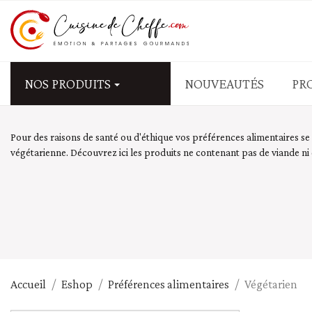
NOS PRODUITS
NOUVEAUTÉS
PR
APÉRITIFS - FRUITS SEC
Pour des raisons de santé ou d'éthique vos préférences alimentaires se
végétarienne. Découvrez ici les produits ne contenant pas de viande ni
Biscuits salés
Fruits secs salés - graine
Olives
Tapas - mezzé - antipasti
Tartinables salés - Tap
PÂTES - RIZ - CÉRÉALES
Accueil
Eshop
Préférences alimentaires
Végétarien
Blé - couscous