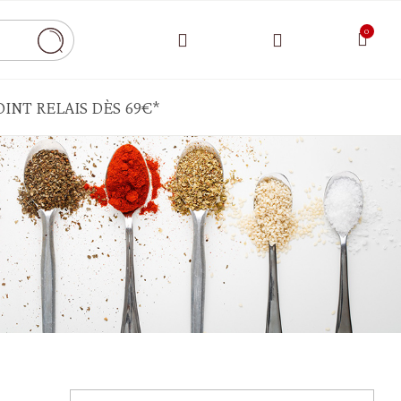
INT RELAIS DÈS 69€*
CONDIMENTS - SAUCE - AIDES CULINAIRES
Bouillon - chapelure
Cornichons - câpres -pickels
Ghee - autres matières grasses
Moutarde - mayonnaise - ketchup
Sauce tomate - pesto - crème de légumes
HUILES - VINAIGRE - ÉPICES
Epices - herbes aromatiques - sel - poivre