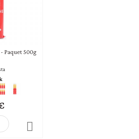
 - Paquet 500g
sta
k
 €