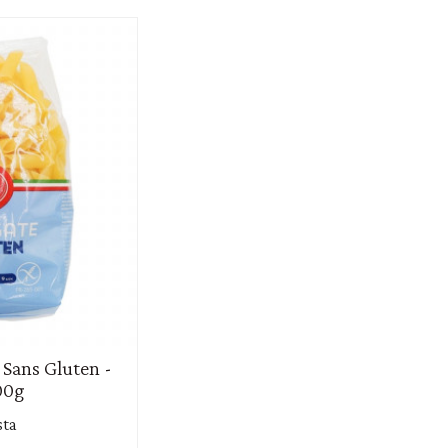
 Sans Gluten -
00g
sta