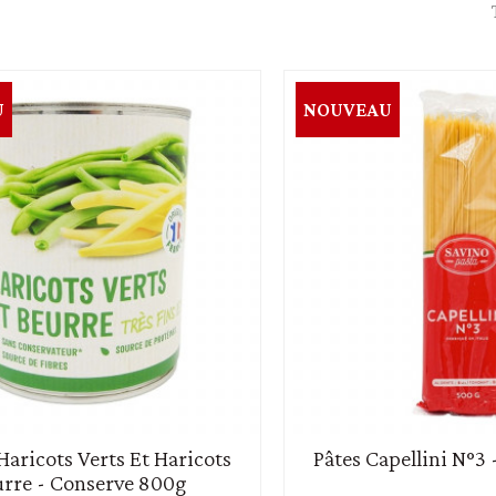
raines
Soupe - croûtons
U
NOUVEAU
aricots Verts Et Haricots
Pâtes Capellini N°3
rre - Conserve 800g