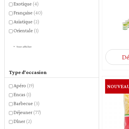
Exotique
(4)
Française
(40)
Asiatique
(2)
Orientale
(1)
Tout afficher
Dé
Type d'occasion
Apéro
(19)
NOUVEA
Encas
(1)
Barbecue
(3)
Déjeuner
(77)
Dîner
(2)