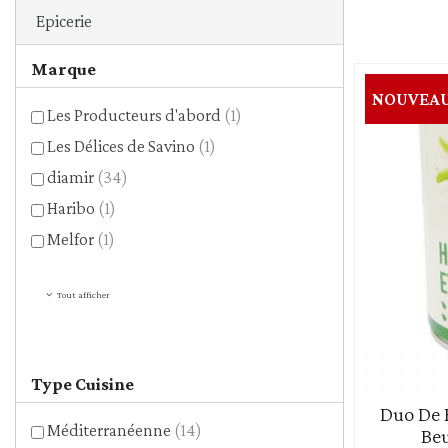
Céréales et mélanges - g
Epicerie
Légumes secs
Marque
Pâtes
NOUVEA
Riz
Les Producteurs d'abord
(1)
Les Délices de Savino
(1)
diamir
(34)
Haribo
(1)
Melfor
(1)
Tout afficher
Type Cuisine
Duo De H
Méditerranéenne
(14)
Beu