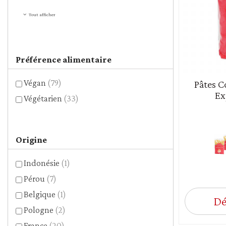
Tout afficher
Préférence alimentaire
Végan
(79)
Pâtes C
Ex
Végétarien
(33)
Origine
Indonésie
(1)
Pérou
(7)
Belgique
(1)
Dé
Pologne
(2)
France
(20)