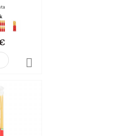
sta
k
 €