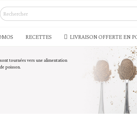
OMOS
RECETTES
LIVRAISON OFFERTE EN PO
S
CONSERVES - BOCAUX
 sont tournées vers une alimentation
 de poisson.
Champignons
s salés
Légumes
Produits de la mer - rillettes
Terrines - pâtés - foie gras
enades - houmous
Truffes
 - LÉGUMES SECS
PLATS CUISINÉS - SOUPES
Plats cuisinés