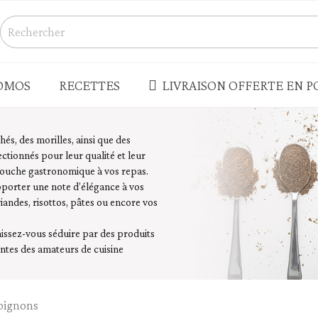
OMOS
RECETTES
LIVRAISON OFFERTE EN PO
S
CONSERVES - BOCAUX
, des morilles, ainsi que des
tionnés pour leur qualité et leur
Champignons
 touche gastronomique à vos repas.
s salés
Légumes
porter une note d’élégance à vos
ndes, risottos, pâtes ou encore vos
Produits de la mer - rillettes
Terrines - pâtés - foie gras
issez-vous séduire par des produits
enades - houmous
Truffes
ntes des amateurs de cuisine
 - LÉGUMES SECS
PLATS CUISINÉS - SOUPES
ignons
Plats cuisinés