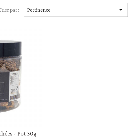
Huiles

Trier par :
Pertinence
Vinaigres
chées - Pot 30g