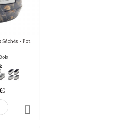
Séchés - Pot
 Bois
k
 €