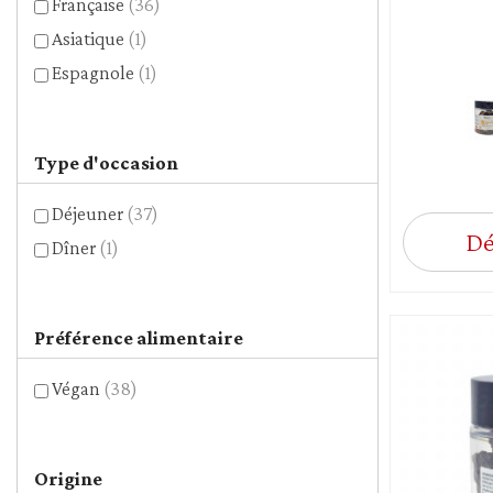
Française
(36)
Asiatique
(1)
Espagnole
(1)
Type d'occasion
Déjeuner
(37)
Dé
Dîner
(1)
Préférence alimentaire
Végan
(38)
Origine