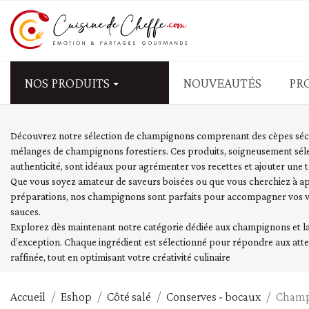
NOS PRODUITS
NOUVEAUTÉS
PR
APÉRITIFS - FRUITS SEC
Découvrez notre sélection de champignons comprenant des cèpes séchés
mélanges de champignons forestiers. Ces produits, soigneusement sélec
Biscuits salés
authenticité, sont idéaux pour agrémenter vos recettes et ajouter une
Fruits secs salés - graine
Que vous soyez amateur de saveurs boisées ou que vous cherchiez à ap
préparations, nos champignons sont parfaits pour accompagner vos via
Olives
sauces.
Tapas - mezzé - antipasti
Explorez dès maintenant notre catégorie dédiée aux champignons et la
Tartinables salés - Tap
d’exception. Chaque ingrédient est sélectionné pour répondre aux atte
raffinée, tout en optimisant votre créativité culinaire
PÂTES - RIZ - CÉRÉALES
Accueil
Eshop
Côté salé
Conserves - bocaux
Champ
Blé - couscous