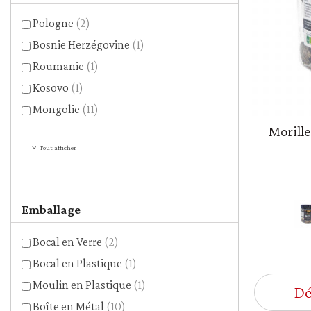
Pologne
(2)
Bosnie Herzégovine
(1)
Roumanie
(1)
Kosovo
(1)
Mongolie
(11)
Morille
Tout afficher
Emballage
Bocal en Verre
(2)
Bocal en Plastique
(1)
Moulin en Plastique
(1)
Dé
Boîte en Métal
(10)