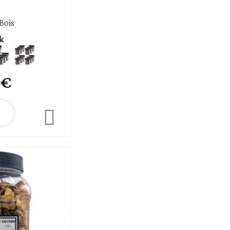
 Bois
k
 €