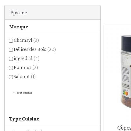
Céréales et mélanges - g
Epicerie
Légumes secs
Pâtes
Marque
Riz
Chamsyl
(3)
Délices des Bois
(20)
ingredial
(4)
Bontout
(3)
Sabarot
(1)
Tout afficher
Type Cuisine
Cèpes