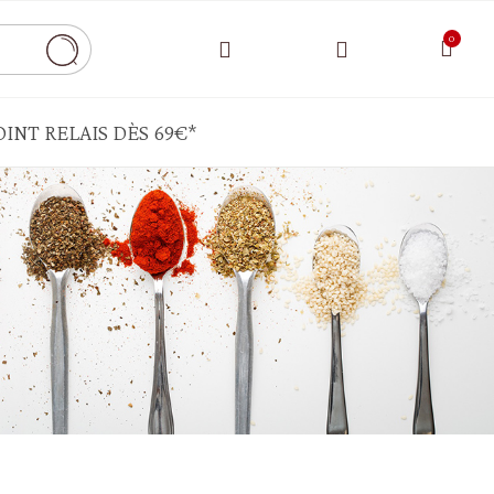
INT RELAIS DÈS 69€*
CONDIMENTS - SAUCE - AIDES CULINAIRES
Bouillon - chapelure
Cornichons - câpres -pickels
Ghee - autres matières grasses
Moutarde - mayonnaise - ketchup
Sauce tomate - pesto - crème de légumes
HUILES - VINAIGRE - ÉPICES
Epices - herbes aromatiques - sel - poivre