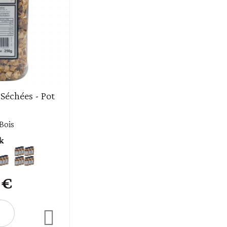
Séchées - Pot
 Bois
k
 €