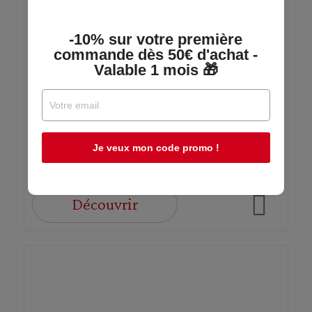
Gnocchi N°54 - Paquet 500g
-10% sur votre première
commande dès 50€ d'achat -
Valable 1 mois 🎁
CONTI
En stock
Je veux mon code promo !
3,89 €
Découvrir