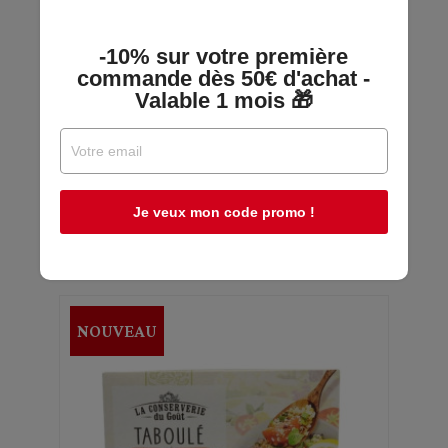
Agidra
-10% sur votre première
commande dès 50€ d'achat -
En stock
Valable 1 mois 🎁
6,59 €
Je veux mon code promo !
Découvrir
NOUVEAU