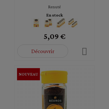
Renuté
En stock
5,09 €
Découvrir
NOUVEAU