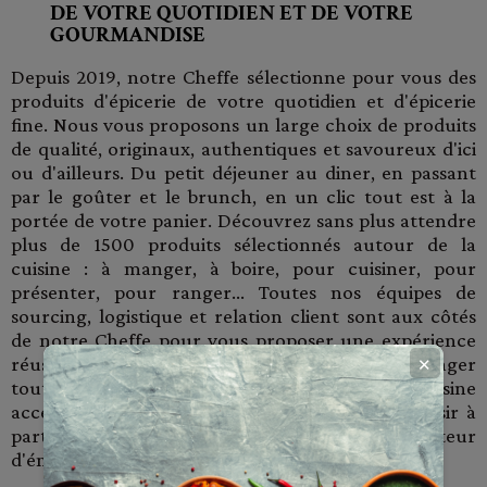
DE VOTRE QUOTIDIEN ET DE VOTRE
GOURMANDISE
Depuis 2019, notre Cheffe sélectionne pour vous des
produits d'épicerie de votre quotidien et d'épicerie
fine. Nous vous proposons un large choix de produits
de qualité, originaux, authentiques et savoureux d'ici
ou d'ailleurs. Du petit déjeuner au diner, en passant
par le goûter et le brunch, en un clic tout est à la
portée de votre panier. Découvrez sans plus attendre
plus de 1500 produits sélectionnés autour de la
cuisine : à manger, à boire, pour cuisiner, pour
présenter, pour ranger... Toutes nos équipes de
sourcing, logistique et relation client sont aux côtés
de notre Cheffe pour vous proposer une expérience
réussit à travers vos achats et vous faire partager
✕
toute son expérience pour vous rendre la cuisine
accessible, simple et gourmande. Prenez du plaisir à
partager vos bons plans gourmands et soyez créateur
d'émotion !