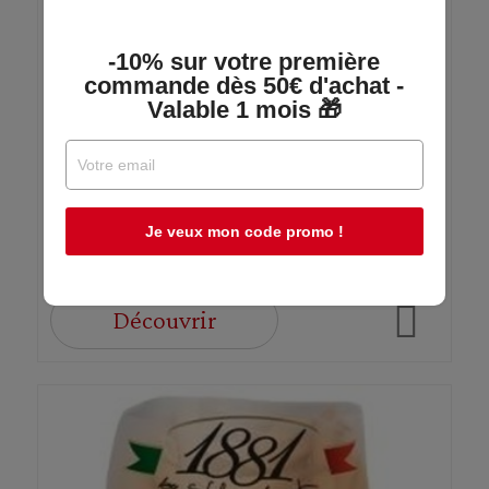
Grissini Nature - Panealba - Étui 125g
-10% sur votre première
commande dès 50€ d'achat -
Valable 1 mois 🎁
Panealba
En stock
Je veux mon code promo !
2,29 €
Découvrir