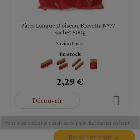
Pâtes Langue D'oiseau, Biavetta N°77 -
Sachet 500g
Savino Pasta
En stock
2,29 €
Découvrir
Vous avez atteint le bas de cette page.
Retourner en haut
Retour en haut
