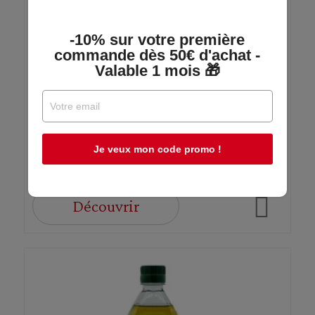
Huile D'olive Extra Vierge De Crète - Bidon
-10% sur votre première
5L
commande dès 50€ d'achat -
Valable 1 mois 🎁
proistakis
Sur commande : 15 à 20 jours
Je veux mon code promo !
104,99 €
Découvrir