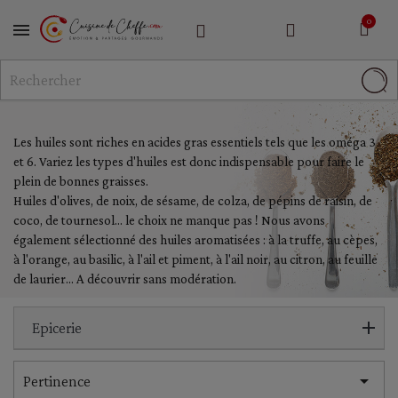
MENU
Les huiles sont riches en acides gras essentiels tels que les oméga 3
et 6. Variez les types d'huiles est donc indispensable pour faire le
plein de bonnes graisses.
Huiles d'olives, de noix, de sésame, de colza, de pépins de raisin, de
coco, de tournesol... le choix ne manque pas ! Nous avons
également sélectionné des huiles aromatisées : à la truffe, au cèpes,
à l'orange, au basilic, à l'ail et piment, à l'ail noir, au citron, au feuille
de laurier... A découvrir sans modération.
Epicerie

Pertinence