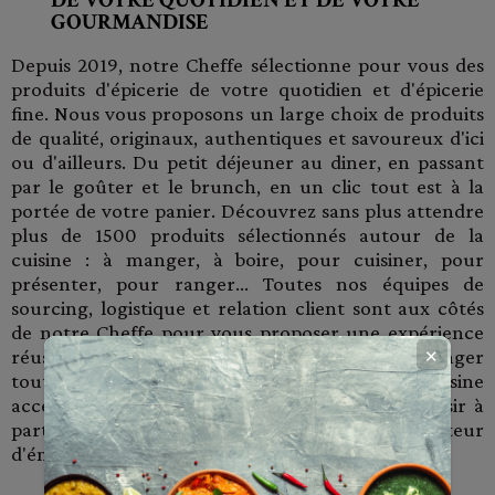
DE VOTRE QUOTIDIEN ET DE VOTRE
GOURMANDISE
Depuis 2019, notre Cheffe sélectionne pour vous des
produits d'épicerie de votre quotidien et d'épicerie
fine. Nous vous proposons un large choix de produits
de qualité, originaux, authentiques et savoureux d'ici
ou d'ailleurs. Du petit déjeuner au diner, en passant
par le goûter et le brunch, en un clic tout est à la
portée de votre panier. Découvrez sans plus attendre
plus de 1500 produits sélectionnés autour de la
cuisine : à manger, à boire, pour cuisiner, pour
présenter, pour ranger... Toutes nos équipes de
sourcing, logistique et relation client sont aux côtés
de notre Cheffe pour vous proposer une expérience
réussit à travers vos achats et vous faire partager
✕
toute son expérience pour vous rendre la cuisine
accessible, simple et gourmande. Prenez du plaisir à
partager vos bons plans gourmands et soyez créateur
d'émotion !