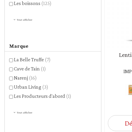
Les boissons
(125)
Tout afficher
Marque
Lenti
La Belle Truffe
(7)
Cave de Tain
(1)
IMP
Narenj
(16)
Urban Living
(3)
Les Producteurs d'abord
(1)
Tout afficher
Dé