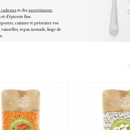
raines
Soupe - croûtons
s cadeaux
assortiments
et des
.
et d'épicerie fine.
porter, cuisiner et présenter vos
e, vaisselles, repas nomade, linge de
n.