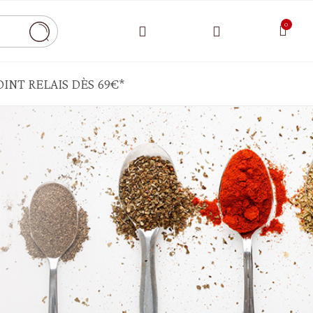
INT RELAIS DÈS 69€*
CONDIMENTS - SAUCE - AIDES CULINAIRES
Bouillon - chapelure
Cornichons - câpres -pickels
Ghee - autres matières grasses
Moutarde - mayonnaise - ketchup
Sauce tomate - pesto - crème de légumes
HUILES - VINAIGRE - ÉPICES
Epices - herbes aromatiques - sel - poivre