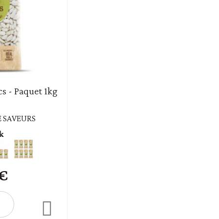
cs - Paquet 1kg
 SAVEURS
k
 €