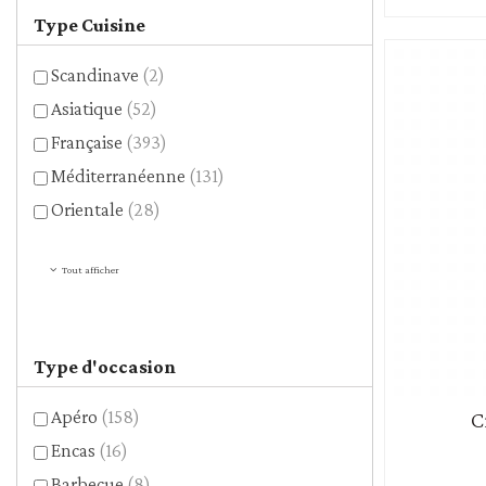
Type Cuisine
Scandinave
(2)
Asiatique
(52)
Française
(393)
Méditerranéenne
(131)
Orientale
(28)
Tout afficher
Type d'occasion
Apéro
(158)
C
Encas
(16)
Barbecue
(8)