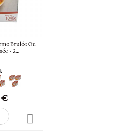
ème Brulée Ou
e - 2...
k
 €