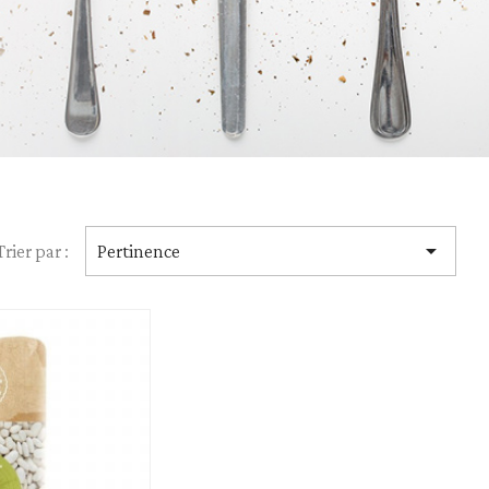
Huiles
Vinaigres

Trier par :
Pertinence