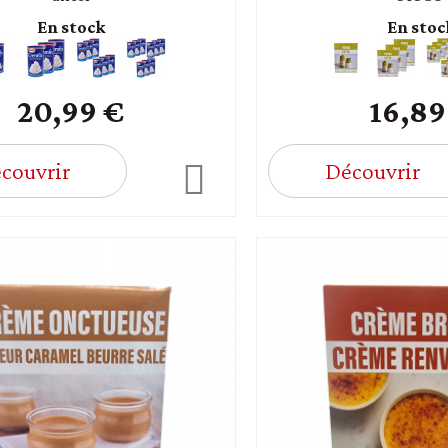
En stock
En stoc
20,99 €
16,89
couvrir
Découvrir