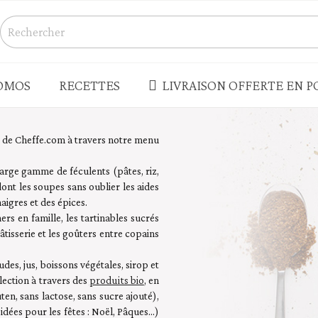
OMOS
RECETTES
LIVRAISON OFFERTE EN PO
S
CONSERVES - BOCAUX
ne de Cheffe.com à travers notre menu
Champignons
large gamme de féculents (pâtes, riz,
s salés
Légumes
dont les soupes sans oublier les aides
naigres et des épices.
Produits de la mer - rillettes
ers en famille, les tartinables sucrés
Terrines - pâtés - foie gras
pâtisserie et les goûters entre copains
enades - houmous
Truffes
des, jus, boissons végétales, sirop et
 - LÉGUMES SECS
PLATS CUISINÉS - SOUPES
produits bio
lection à travers des
, en
ten, sans lactose, sans sucre ajouté),
Plats cuisinés
ées pour les fêtes : Noël, Pâques...)