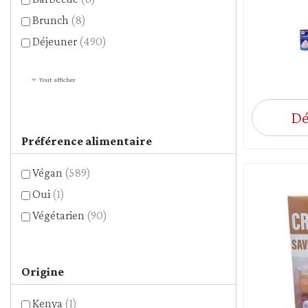
Brunch
(8)
Déjeuner
(490)
Tout afficher
Dé
Préférence alimentaire
Végan
(589)
Oui
(1)
Végétarien
(90)
Origine
Kenya
(1)