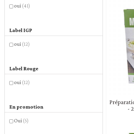
oui
(41)
Label IGP
oui
(12)
Label Rouge
oui
(12)
Préparati
En promotion
- 
Oui
(5)