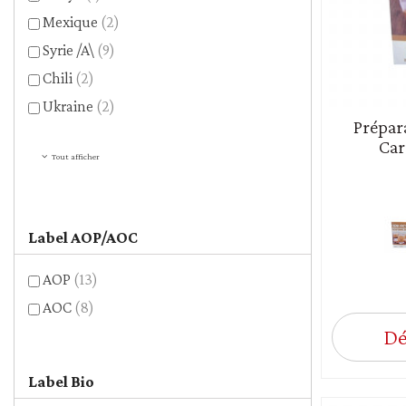
Mexique
(2)
Syrie /A\
(9)
Chili
(2)
Ukraine
(2)
Prépar
Car
Tout afficher
Label AOP/AOC
AOP
(13)
AOC
(8)
Dé
Label Bio