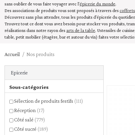
Céréales et mélanges - g
épicerie du monde
sans oublier de vous faire voyager avec l'
.
coffret
Des associations de produits vous sont proposés à travers des
Légumes secs
Découvrez sans plus attendre, tous les produits d'épicerie du quotidien 
Pâtes
Trouvez tout ce dont vous avez besoin pour stocker vos produits, trans
arts de la table
réalisations dans notre rayon des
Riz
. Ustensiles de cuisin
table, petit mobilier (étagère, bar et autour du vin) faites votre sélectio
Accueil
Nos produits
Epicerie
Sous-catégories
Sélection de produits festifs
(111)
Réception
(17)
Côté salé
(779)
Côté sucré
(189)