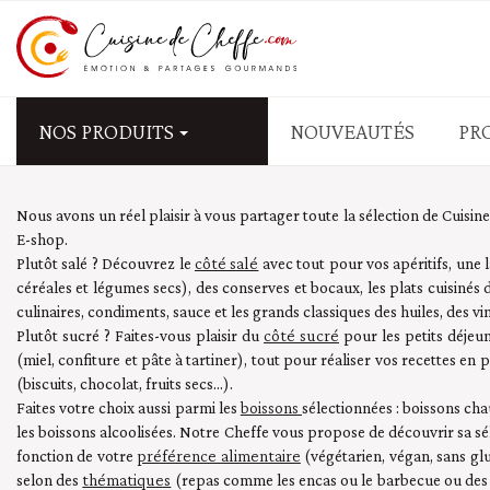
NOS PRODUITS
NOUVEAUTÉS
PR
APÉRITIFS - FRUITS SEC
Nous avons un réel plaisir à vous partager toute la sélection de Cuisi
E-shop.
Biscuits salés
côté salé
Plutôt salé ? Découvrez le
avec tout pour vos apéritifs, une 
Fruits secs salés - graine
céréales et légumes secs), des conserves et bocaux, les plats cuisinés 
culinaires, condiments, sauce et les grands classiques des huiles, des vi
Olives
côté sucré
Plutôt sucré ? Faites-vous plaisir du
pour les petits déjeun
Tapas - mezzé - antipasti
(miel, confiture et pâte à tartiner), tout pour réaliser vos recettes en 
Tartinables salés - Tap
(biscuits, chocolat, fruits secs...).
boissons
Faites votre choix aussi parmi les
sélectionnées : boissons chau
PÂTES - RIZ - CÉRÉALES
les boissons alcoolisées. Notre Cheffe vous propose de découvrir sa sé
préférence alimentaire
fonction de votre
(végétarien, végan, sans glu
Blé - couscous
thématiques
selon des
(repas comme les encas ou le barbecue ou des id