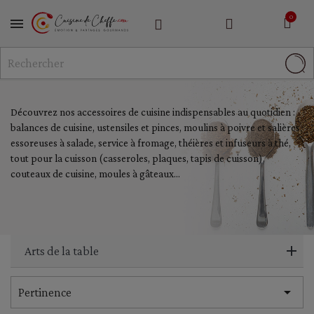
MENU
Découvrez nos accessoires de cuisine indispensables au quotidien :
balances de cuisine, ustensiles et pinces, moulins à poivre et salières,
essoreuses à salade, service à fromage, théières et infuseurs à thé,
tout pour la cuisson (casseroles, plaques, tapis de cuisson),
couteaux de cuisine, moules à gâteaux...
Arts de la table

Pertinence