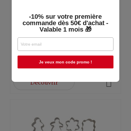
Organisateur Empilable En Bambou - L. 16
-10% sur votre première
X L. 18 X H. 12 Cm
commande dès 50€ d'achat -
Valable 1 mois 🎁
Bambou & co
En stock
9,99 €
Je veux mon code promo !
Découvrir