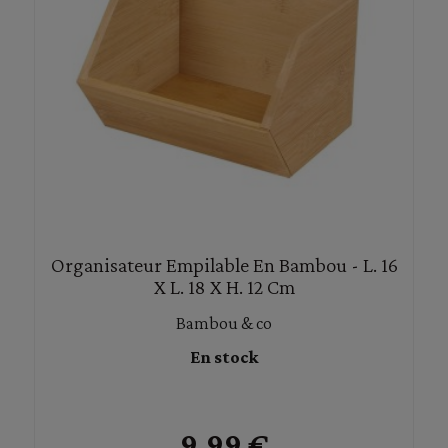
Organisateur Empilable En Bambou - L. 16
X L. 18 X H. 12 Cm
Bambou & co
En stock
9,99 €