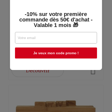
Planche À Découper Avec Passoire Intégrée
-10% sur votre première
- Marron
commande dès 50€ d'achat -
Valable 1 mois 🎁
The Home Deco Factory
En stock
25,19 €
Je veux mon code promo !
Découvrir