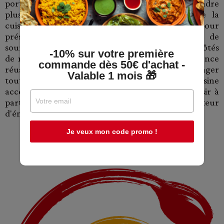
portée de votre panier. Découvrez sans plus attendre
plus de 1500 produits sélectionnés autour de la
cuisine : à manger, à boire, pour cuisiner, pour
présenter, pour ranger... Toutes nos équipes de
sourcing, logistique et relation client sont aux côtés
-10% sur votre première
de notre Cheffe pour vous proposer une expérience
commande dès 50€ d'achat -
réussit à travers vos achats et vous faire partager
Valable 1 mois 🎁
toute son expérience pour vous rendre la cuisine
accessible, simple et gourmande. Prenez du plaisir à
partager vos bons plans gourmands et soyez créateur
d'émotion !
Je veux mon code promo !