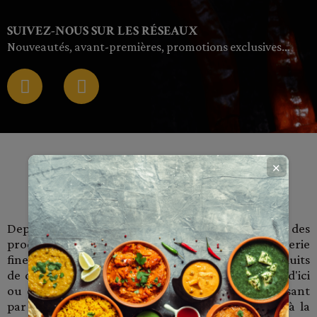
SUIVEZ-NOUS SUR LES RÉSEAUX
Nouveautés, avant-premières, promotions exclusives…
✕
CUISINE DE CHEFFE.COM AU SERVICE
DE VOTRE QUOTIDIEN ET DE VOTRE
GOURMANDISE
Depuis 2019, notre Cheffe sélectionne pour vous des
produits d'épicerie de votre quotidien et d'épicerie
fine. Nous vous proposons un large choix de produits
de qualité, originaux, authentiques et savoureux d'ici
ou d'ailleurs. Du petit déjeuner au diner, en passant
par le goûter et le brunch, en un clic tout est à la