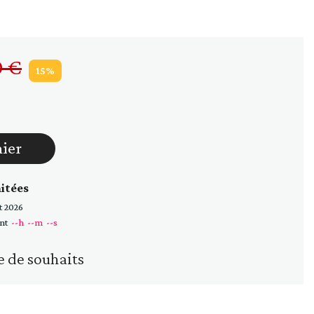
Huiles
Vinaigres
0 €
15%
nier
mitées
t 2026
nt
--h
--m
--s
e de souhaits