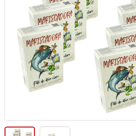
Céréales et mélanges - g
Légumes secs
Pâtes
Riz