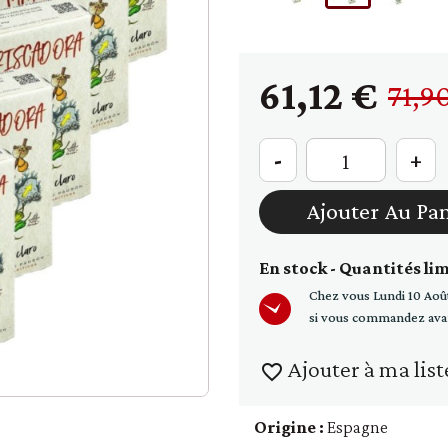
raines
Soupe - croûtons
61,12 €
71,9
-
+
Ajouter Au Pa
En stock - Quantités li
Chez vous
Lundi 10 Aoû
si vous commandez ava
Ajouter à ma list
favorite_border
Origine :
Espagne