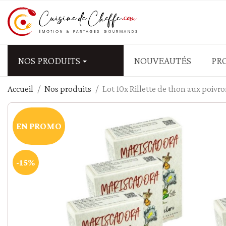
NOS PRODUITS
NOUVEAUTÉS
PR
Accueil
Nos produits
Lot 10x Rillette de thon aux poivr
APÉRITIFS - FRUITS SEC
Biscuits salés
EN PROMO
Fruits secs salés - graine
Olives
Tapas - mezzé - antipasti
-15%
Tartinables salés - Tap
PÂTES - RIZ - CÉRÉALES
Blé - couscous