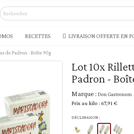
OMOS
RECETTES
LIVRAISON OFFERTE EN PO
ons de Padron - Boîte 90g
S
CONSERVES - BOCAUX
Lot 10x Rille
Champignons
Padron - Boî
s salés
Légumes
Produits de la mer - rillettes
Marque :
Don Gastronom
Terrines - pâtés - foie gras
Prix au kilo :
67,91 €
enades - houmous
Truffes
 - LÉGUMES SECS
PLATS CUISINÉS - SOUPES
DÉCLINAISON :
Plats cuisinés