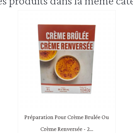
es produits dans la même caté
Préparation Pour Crème Brulée Ou
Crème Renversée - 2...