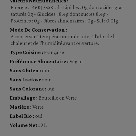
Valeurs Nutritionnelles :
Energie : 146KJ /35Kcal - Lipides : 0g dont acides gras
saturés 0g - Glucides : 8,4g dont sucres 8,4g -
Protéines : 0g - Fibres alimentaires : 0g - Sel : 0,01g
Mode De Conservation :
A conserver à température ambiante, à l'abri de la
chaleur et de l'humidité avant ouverture.
Type Cuisine :
Française
Préférence Alimentaire :
Végan
Sans Gluten :
oui
Sans Lactose :
oui
Sans Colorant :
oui
Emballage :
Bouteille en Verre
Matière :
Verre
Label Bio :
oui
Volume Net :
9 L