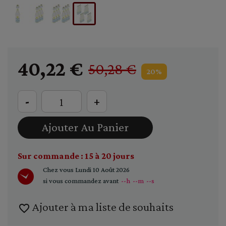
40,22 €
50,28 €
20%
-
+
Ajouter Au Panier
Sur commande : 15 à 20 jours
Chez vous
Lundi 10 Août 2026
si vous commandez avant
--h
--m
--s
Ajouter à ma liste de souhaits
favorite_border