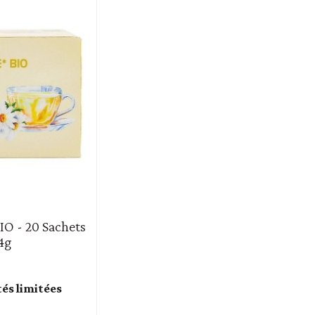
IO - 20 Sachets
24g
tés limitées