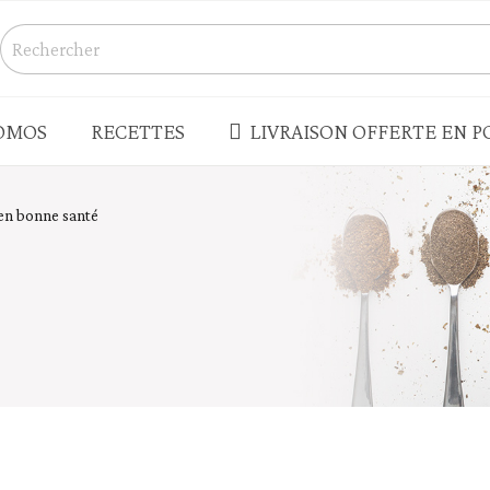
OMOS
RECETTES
LIVRAISON OFFERTE EN PO
S
CONSERVES - BOCAUX
 en bonne santé
Champignons
s salés
Légumes
Produits de la mer - rillettes
Terrines - pâtés - foie gras
enades - houmous
Truffes
 - LÉGUMES SECS
PLATS CUISINÉS - SOUPES
Plats cuisinés