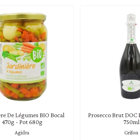
ère De Légumes BIO Bocal
Prosecco Brut DOC B
470g - Pot 680g
750ml
Agidra
Grifon