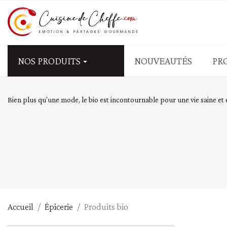
NOS PRODUITS
NOUVEAUTÉS
PR
APÉRITIFS - FRUITS SEC
Bien plus qu'une mode, le bio est incontournable pour une vie saine et
Biscuits salés
Fruits secs salés - graine
Olives
Tapas - mezzé - antipasti
Tartinables salés - Tap
PÂTES - RIZ - CÉRÉALES
Accueil
Épicerie
Produits bio
Blé - couscous