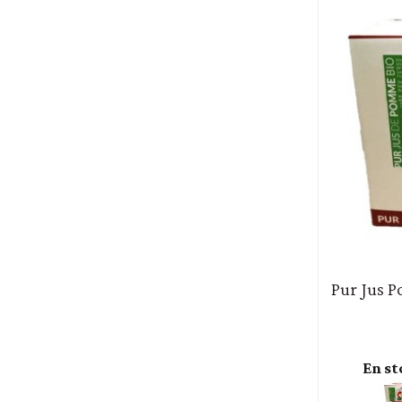
Pur Jus P
En st