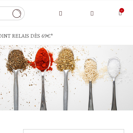
INT RELAIS DÈS 69€*
CONDIMENTS - SAUCE - AIDES CULINAIRES
Bouillon - chapelure
Cornichons - câpres -pickels
Ghee - autres matières grasses
Moutarde - mayonnaise - ketchup
Sauce tomate - pesto - crème de légumes
HUILES - VINAIGRE - ÉPICES
Epices - herbes aromatiques - sel - poivre