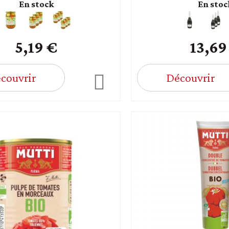
En stock
En stoc
5,19 €
13,69
couvrir
Découvrir