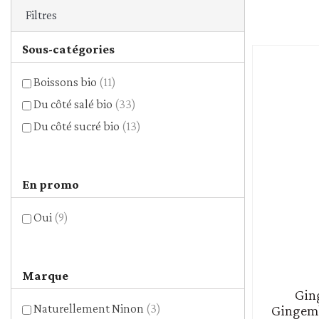
Céréales et mélanges - g
Filtres
Légumes secs
Sous-catégories
Pâtes
Riz
Boissons bio
(11)
Du côté salé bio
(33)
Du côté sucré bio
(13)
En promo
Oui
(9)
Marque
Gin
Naturellement Ninon
(3)
Gingemb