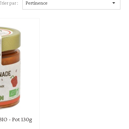

Trier par :
Pertinence
Huiles
Vinaigres
BIO - Pot 130g