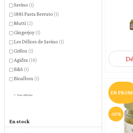
Savino
(1)
1881 Pasta Berruto
(1)
Mutti
(2)
Gingerjoy
(1)
Les Délices de Savino
(1)
Grifon
(1)
Dé
Agidra
(18)
B&S
(1)
Bioalbon
(1)
EN PROM
Tout afficher
-10%
En stock