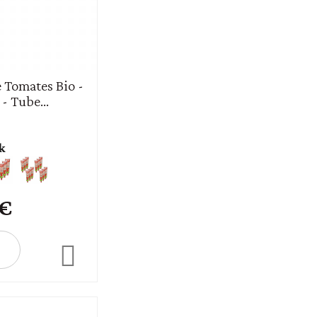
 Tomates Bio -
- Tube...
k
 €