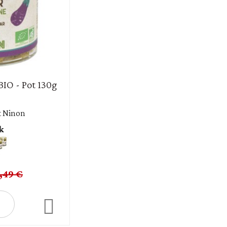
BIO - Pot 130g
t Ninon
k
,49 €