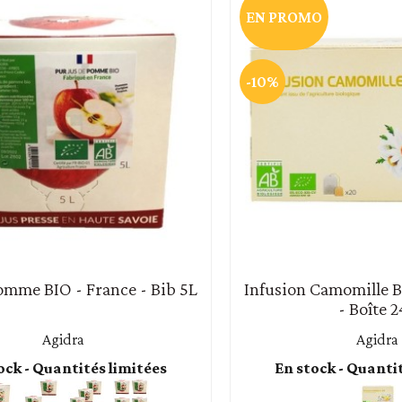
EN PROMO
-10%
omme BIO - France - Bib 5L
Infusion Camomille B
- Boîte 
Agidra
Agidra
ock - Quantités limitées
En stock - Quanti