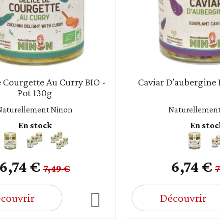
e Courgette Au Curry BIO -
Caviar D’aubergine 
Pot 130g
Naturellement Ninon
Naturellemen
En stock
En stoc
6,74 €
6,74 €
7,49 €
7
couvrir
Découvrir