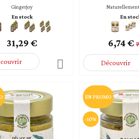
Gingerjoy
Naturellemen
En stock
En stoc
31,29 €
6,74 €
7
couvrir
Découvrir
O
EN PROMO
-10%