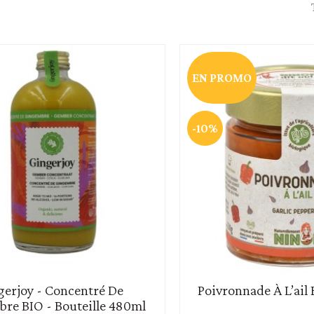
raines
Soupe - croûtons
EN PROMO
-10%
gerjoy - Concentré De
Poivronnade À L’ail 
re BIO - Bouteille 480ml