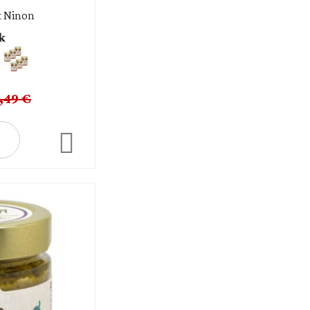
t Ninon
k
,49 €