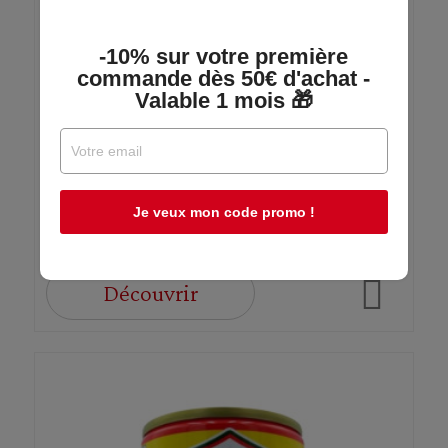
Harissa - Conserve 380g
-10% sur votre première
commande dès 50€ d'achat -
Valable 1 mois 🎁
Jouda
En stock
Je veux mon code promo !
2,89 €
Découvrir