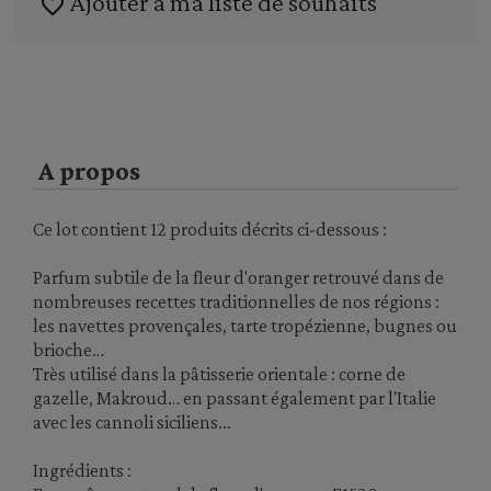
Ajouter à ma liste de souhaits
favorite_border
A propos
Ce lot contient 12 produits décrits ci-dessous :
Parfum subtile de la fleur d'oranger retrouvé dans de
nombreuses recettes traditionnelles de nos régions :
les navettes provençales, tarte tropézienne, bugnes ou
brioche…
Très utilisé dans la pâtisserie orientale : corne de
gazelle, Makroud… en passant également par l'Italie
avec les cannoli siciliens...
Ingrédients :