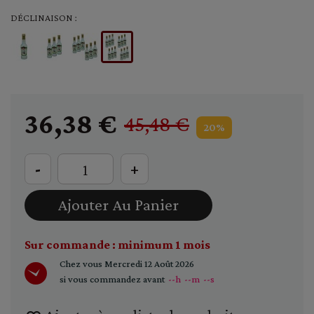
DÉCLINAISON :
36,38 €
45,48 €
20%
-
+
Ajouter Au Panier
Sur commande : minimum 1 mois
Chez vous
Mercredi 12 Août 2026
si vous commandez avant
--h
--m
--s