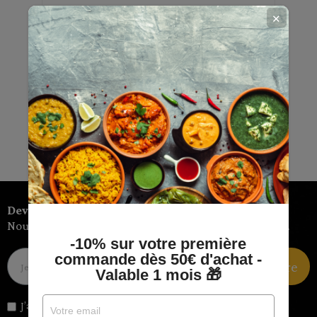
✕
Sainte Lucie
En stock
3,09 €
Découvrir
Devenez client privilège
Nouveautés, avant-premières, promotions exclusives…
-10% sur votre première
commande dès 50€ d'achat -
Devenir membre
Valable 1 mois 🎁
J’autorise l'utilisation de mon email pour m’envoyer des