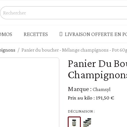
OMOS
RECETTES
LIVRAISON OFFERTE EN PO
ignons
Panier du boucher - Mélange champignons - Pot 60
S
CONSERVES - BOCAUX
Panier Du Bo
Champignons
Champignons
s salés
Légumes
Produits de la mer - rillettes
Marque :
Chamsyl
Terrines - pâtés - foie gras
Prix au kilo :
191,50 €
enades - houmous
Truffes
 - LÉGUMES SECS
PLATS CUISINÉS - SOUPES
DÉCLINAISON :
Plats cuisinés