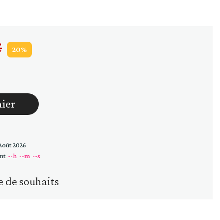
Huiles
Vinaigres
€
20%
nier
Août 2026
nt
--h
--m
--s
e de souhaits