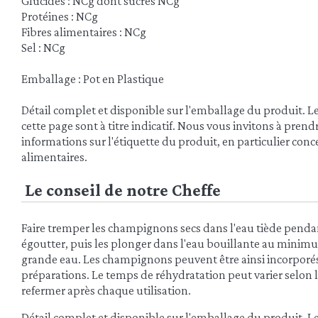
Glucides : NCg dont sucres NCg
Protéines : NCg
Fibres alimentaires : NCg
Sel : NCg
Emballage : Pot en Plastique
Détail complet et disponible sur l'emballage du produit. L
cette page sont à titre indicatif. Nous vous invitons à pren
informations sur l'étiquette du produit, en particulier conce
alimentaires.
Le conseil de notre Cheffe
Faire tremper les champignons secs dans l'eau tiède penda
égoutter, puis les plonger dans l'eau bouillante au minimu
grande eau. Les champignons peuvent être ainsi incorporés
préparations. Le temps de réhydratation peut varier selon l
refermer après chaque utilisation.
Détail complet et disponible sur l'emballage du produit. L