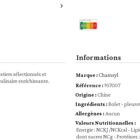

Informations
tiers sélectionnés et
Marque :
Chamsyl
ulinaire enrichissante.
Référence :
957007
Origine :
Chine
Ingrédients :
Bolet - pleurot
Allergènes :
Aucun
Valeurs Nutritionnelles :
Energie : NCKJ /NCKcal - Lipi
dont sucres NCg - Protéines :