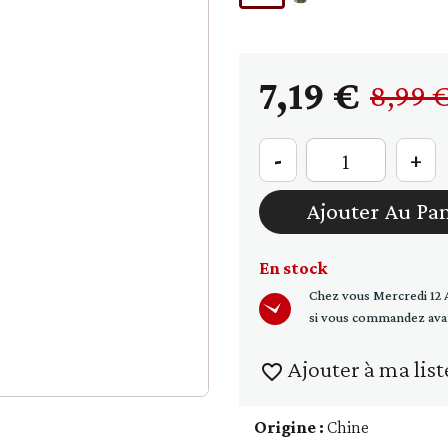
raines
Soupe - croûtons
7,19 €
8,99 
-
+
Ajouter Au Pa
En stock
Chez vous
Mercredi 12 
si vous commandez ava
Ajouter à ma list
favorite_border
Origine :
Chine