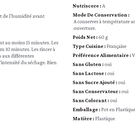
Nutriscore :
A
Mode De Conservation :
et de l'humidité avant
A conserver à température amb
ouverture.
Poids Net :
60 g
nt au moins 15 minutes. Les
Type Cuisine :
Française
m 10 minutes. Les rincer à
Préférence Alimentaire :
V
 aux différentes
'intensité du séchage. Bien
Sans Gluten :
oui
Sans Lactose :
oui
Sans Sucre Ajouté :
oui
Sans Conservateur :
oui
Sans Colorant :
oui
Emballage :
Pot en Plastiqu
Matière :
Plastique