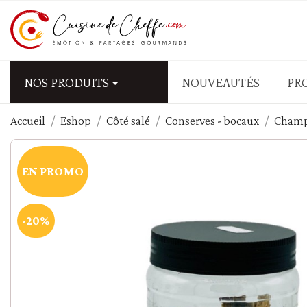
NOS PRODUITS
NOUVEAUTÉS
PR
Accueil
Eshop
Côté salé
Conserves - bocaux
Champ
APÉRITIFS - FRUITS SEC
Biscuits salés
EN PROMO
Fruits secs salés - graine
Olives
Tapas - mezzé - antipasti
-20%
Tartinables salés - Tap
PÂTES - RIZ - CÉRÉALES
Blé - couscous