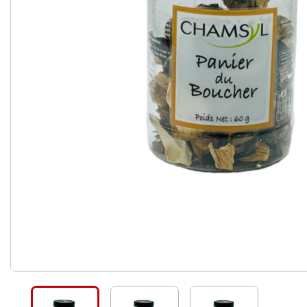
Céréales et mélanges - g
Légumes secs
Pâtes
Riz