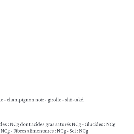
e - champignon noir - girolle - shii-také.
des : NCg dont acides gras saturés NCg - Glucides : NCg
 NCg - Fibres alimentaires : NCg - Sel : NCg