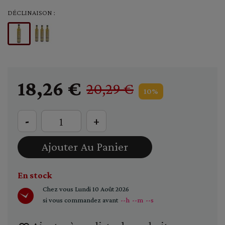
DÉCLINAISON :
18,26 €
20,29 €
10%
-
+
Ajouter Au Panier
En stock
Chez vous
Lundi 10 Août 2026
si vous commandez avant
--h
--m
--s