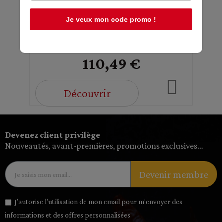
Orino
Je veux mon code promo !
Sur commande : minimum 1 mois
110,49 €
Découvrir
Devenez client privilège
Nouveautés, avant-premières, promotions exclusives…
Devenir membre
J’autorise l'utilisation de mon email pour m’envoyer des
informations et des offres personnalisées