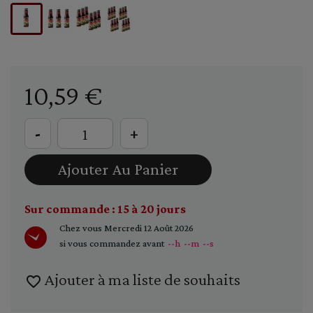
10,59 €
-
+
Ajouter Au Panier
Sur commande : 15 à 20 jours
Chez vous
Mercredi 12 Août 2026
si vous commandez avant
--h
--m
--s
Ajouter à ma liste de souhaits
favorite_border