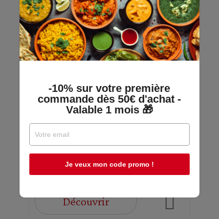
Lot 3x Sauce Soja Suprême - Flacon
-10% sur votre première
commande dès 50€ d'achat -
250ml
Valable 1 mois 🎁
En stock - Quantités limitées
Je veux mon code promo !
11,04 €
12,27 €
Découvrir