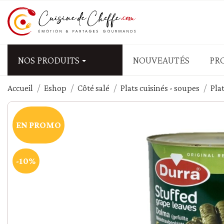
NOS PRODUITS
NOUVEAUTÉS
PR
Accueil
Eshop
Côté salé
Plats cuisinés - soupes
Pla
APÉRITIFS - FRUITS SEC
Biscuits salés
EN PROMO
Fruits secs salés - graine
Olives
Tapas - mezzé - antipasti
-10%
Tartinables salés - Tap
PÂTES - RIZ - CÉRÉALES
Blé - couscous