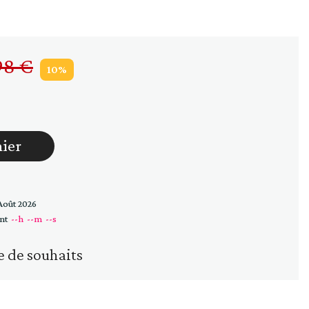
Huiles
Vinaigres
98 €
10%
nier
Août 2026
nt
--h
--m
--s
e de souhaits