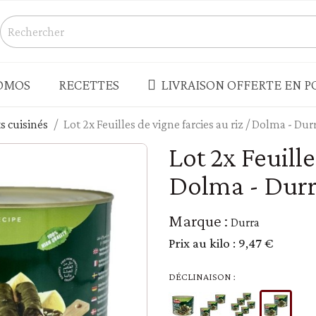
OMOS
RECETTES
LIVRAISON OFFERTE EN PO
ts cuisinés
Lot 2x Feuilles de vigne farcies au riz / Dolma - Durr
S
CONSERVES - BOCAUX
Lot 2x Feuill
Champignons
Dolma - Durra
s salés
Légumes
Produits de la mer - rillettes
Marque :
Durra
Terrines - pâtés - foie gras
Prix au kilo :
9,47 €
enades - houmous
Truffes
 - LÉGUMES SECS
PLATS CUISINÉS - SOUPES
DÉCLINAISON :
Plats cuisinés