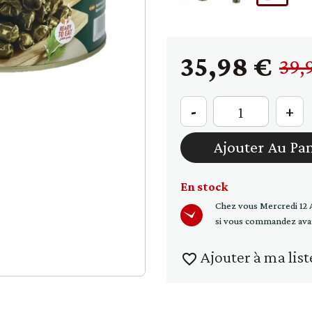
raines
Soupe - croûtons
35,98 €
39,
-
+
Ajouter Au Pa
En stock
Chez vous
Mercredi 12 
si vous commandez ava
Ajouter à ma list
favorite_border