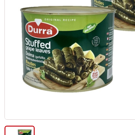
Céréales et mélanges - g
Légumes secs
Pâtes
Riz