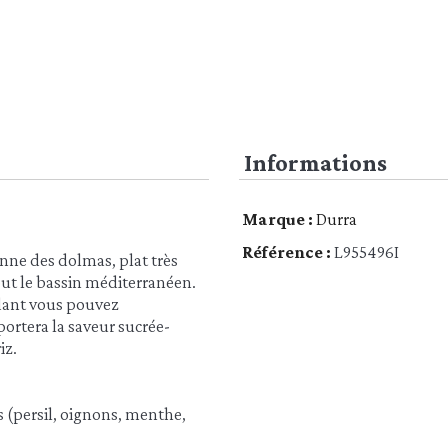
Informations
Marque :
Durra
Référence :
L955496I
ienne des dolmas, plat très
tout le bassin méditerranéen.
ndant vous pouvez
ortera la saveur sucrée-
iz.
es (persil, oignons, menthe,