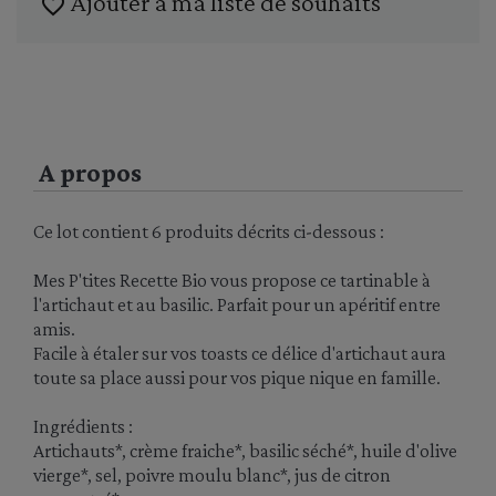
Ajouter à ma liste de souhaits
favorite_border
A propos
Ce lot contient 6 produits décrits ci-dessous :
Mes P'tites Recette Bio vous propose ce tartinable à
l'artichaut et au basilic. Parfait pour un apéritif entre
amis.
Facile à étaler sur vos toasts ce délice d'artichaut aura
toute sa place aussi pour vos pique nique en famille.
Ingrédients :
Artichauts*, crème fraiche*, basilic séché*, huile d'olive
vierge*, sel, poivre moulu blanc*, jus de citron