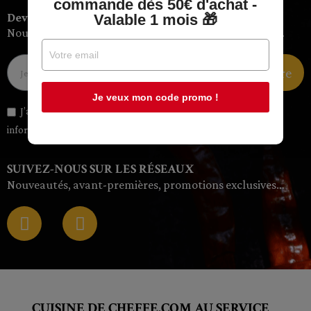
commande dès 50€ d'achat -
Devenez client privilège
Valable 1 mois 🎁
Nouveautés, avant-premières, promotions exclusives…
Devenir membre
Je veux mon code promo !
J’autorise l'utilisation de mon email pour m’envoyer des
informations et des offres personnalisées
SUIVEZ-NOUS SUR LES RÉSEAUX
Nouveautés, avant-premières, promotions exclusives…
CUISINE DE CHEFFE.COM AU SERVICE