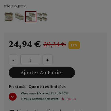
DÉCLINAISON :
24,94 €
29,34 €
15%
-
+
Ajouter Au Panier
En stock - Quantités limitées
Chez vous
Mercredi 12 Août 2026
si vous commandez avant
--h
--m
--s