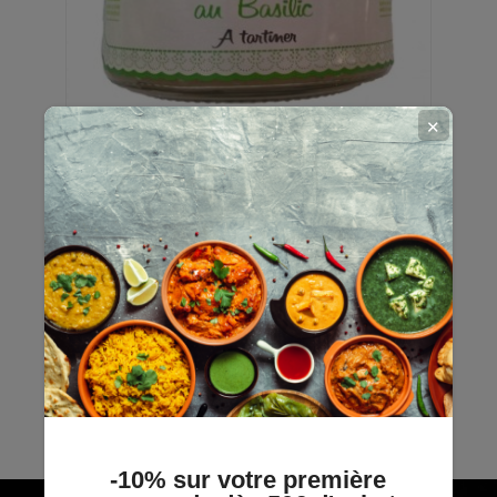
✕
Tartinable BIO Artichaut Basilic -
Mes P'tites Recettes -...
Mes P'tites Recettes
En stock
4,89 €
Découvrir
-10% sur votre première