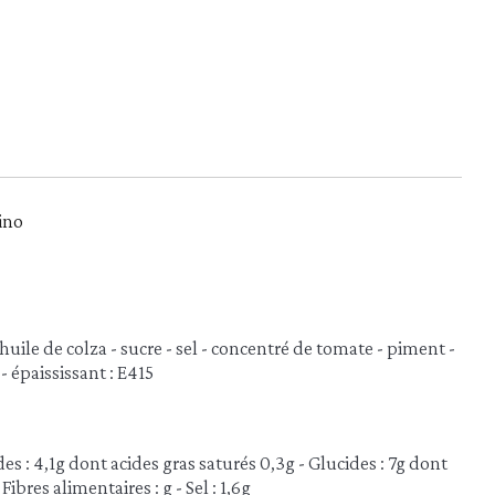
ino
huile de colza - sucre - sel - concentré de tomate - piment -
e - épaississant : E415
des : 4,1g dont acides gras saturés 0,3g - Glucides : 7g dont
 Fibres alimentaires : g - Sel : 1,6g