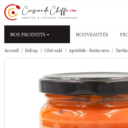
NOS PRODUITS
NOUVEAUTÉS
PR
Accueil
Eshop
Côté salé
Apéritifs - fruits secs
Tarti
APÉRITIFS - FRUITS SEC
Biscuits salés
Fruits secs salés - graine
Olives
Tapas - mezzé - antipasti
Tartinables salés - Tap
PÂTES - RIZ - CÉRÉALES
Blé - couscous