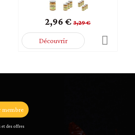
2,96 €
3,29 €
Découvrir
r membre
 et des offres