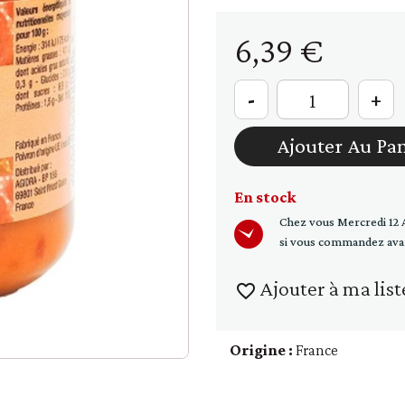
raines
Soupe - croûtons
6,39 €
-
+
Ajouter Au Pa
En stock
Chez vous
Mercredi 12 
si vous commandez ava
Ajouter à ma list
favorite_border
Origine :
France