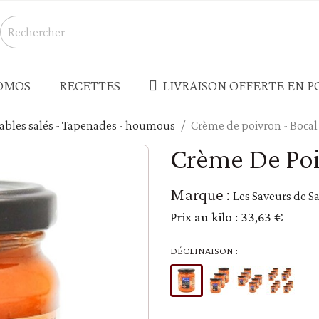
OMOS
RECETTES
LIVRAISON OFFERTE EN PO
nables salés - Tapenades - houmous
Crème de poivron - Bocal
S
CONSERVES - BOCAUX
Crème De Poi
Champignons
s salés
Légumes
Marque :
Les Saveurs de S
Produits de la mer - rillettes
Prix au kilo :
33,63 €
Terrines - pâtés - foie gras
enades - houmous
Truffes
DÉCLINAISON :
 - LÉGUMES SECS
PLATS CUISINÉS - SOUPES
Plats cuisinés