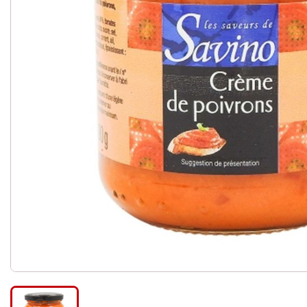
Céréales et mélanges - g
Légumes secs
Pâtes
Riz