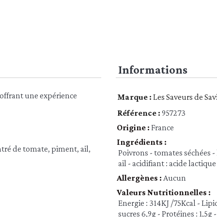
Informations
 offrant une expérience
Marque :
Les Saveurs de Sav
Référence :
957273
Origine :
France
Ingrédients :
ntré de tomate, piment, ail,
Poivrons - tomates séchées - 
ail - acidifiant : acide lactiqu
Allergènes :
Aucun
Valeurs Nutritionnelles :
Energie : 314KJ /75Kcal - Lipi
sucres 6,9g - Protéines : 1,5g -