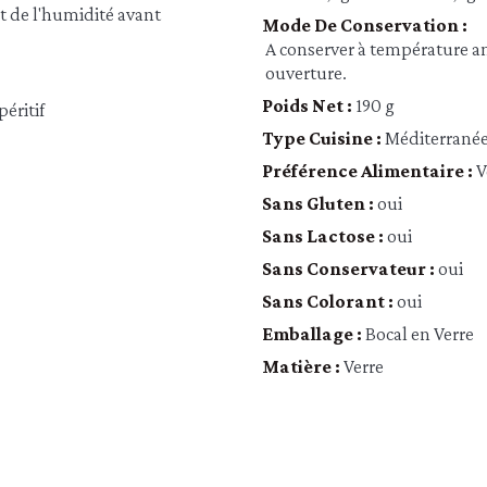
et de l'humidité avant
Mode De Conservation :
A conserver à température amb
ouverture.
Poids Net :
190 g
péritif
Type Cuisine :
Méditerrané
Préférence Alimentaire :
V
Sans Gluten :
oui
Sans Lactose :
oui
Sans Conservateur :
oui
Sans Colorant :
oui
Emballage :
Bocal en Verre
Matière :
Verre