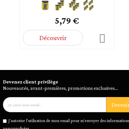
5,79 €
Découvrir
Devenez client privilège
Nouveautés, avant-premières, promotions exclusives…
Deveni
J’autorise l'utilisation de mon email pour m’envoyer des informations
personnalisées