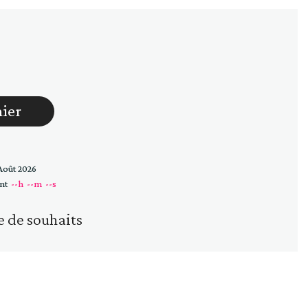
Huiles
Vinaigres
nier
Août 2026
nt
--h
--m
--s
e de souhaits