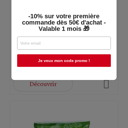
Citrons Jaunes Séchés "Loumi" - Sachet
-10% sur votre première
150g
commande dès 50€ d'achat -
Valable 1 mois 🎁
Ziné
En stock
Je veux mon code promo !
5,39 €
Découvrir