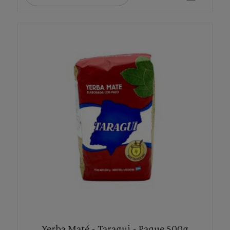
Yerba Maté - Taragui - Paque 500g