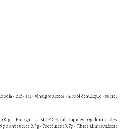
e soja - blé - sel - vinaigre alcool - alcool éthulique - sucre.
100g : - Energie : 448KJ /107Kcal - Lipides : 0g dont acides
9g dont sucres 3,9g - Protéines : 9,7g - Fibres alimentaires :