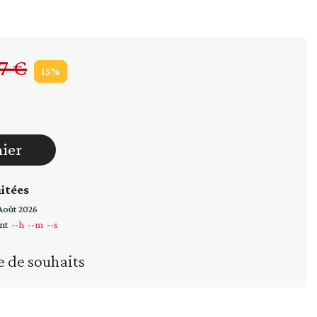
Huiles
Vinaigres
27 €
15%
nier
mitées
Août 2026
nt
--h
--m
--s
e de souhaits