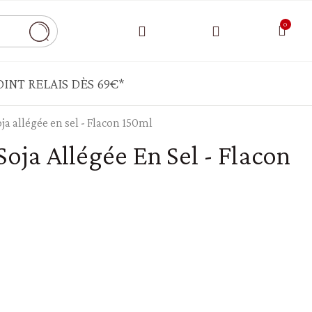
INT RELAIS DÈS 69€*
ja allégée en sel - Flacon 150ml
CONDIMENTS - SAUCE - AIDES CULINAIRES
Soja Allégée En Sel - Flacon
Bouillon - chapelure
Cornichons - câpres -pickels
Ghee - autres matières grasses
Moutarde - mayonnaise - ketchup
Sauce tomate - pesto - crème de légumes
HUILES - VINAIGRE - ÉPICES
Epices - herbes aromatiques - sel - poivre