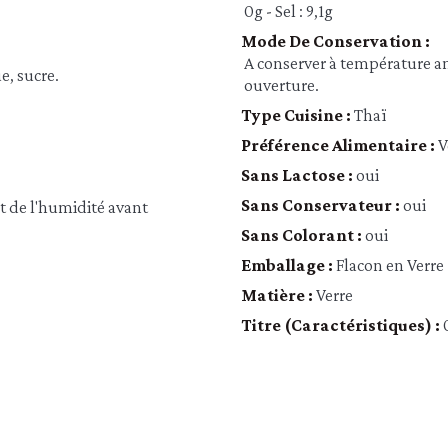
0g - Sel : 9,1g
Mode De Conservation :
A conserver à température amb
ue, sucre.
ouverture.
Type Cuisine :
Thaï
Préférence Alimentaire :
V
Sans Lactose :
oui
Sans Conservateur :
oui
et de l'humidité avant
Sans Colorant :
oui
Emballage :
Flacon en Verre
Matière :
Verre
Titre (caractéristiques) :