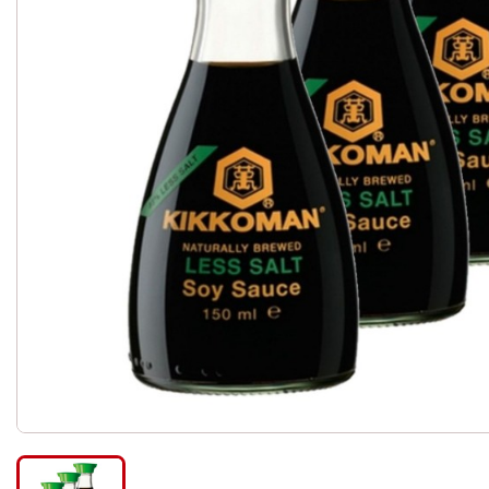
Céréales et mélanges - g
Légumes secs
Pâtes
Riz