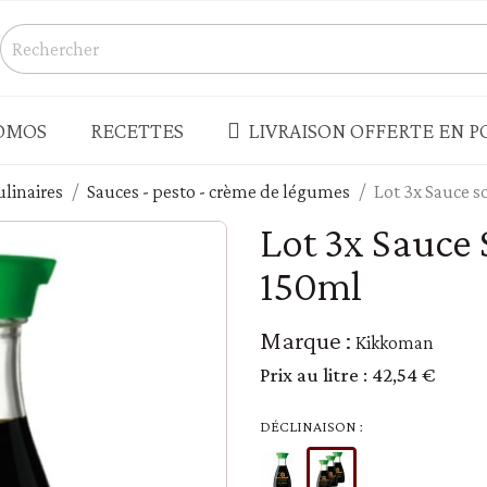
OMOS
RECETTES
LIVRAISON OFFERTE EN PO
ulinaires
Sauces - pesto - crème de légumes
Lot 3x Sauce so
S
CONSERVES - BOCAUX
Lot 3x Sauce 
Champignons
150ml
s salés
Légumes
Produits de la mer - rillettes
Marque :
Kikkoman
Terrines - pâtés - foie gras
Prix au litre :
42,54 €
enades - houmous
Truffes
 - LÉGUMES SECS
PLATS CUISINÉS - SOUPES
DÉCLINAISON :
Plats cuisinés