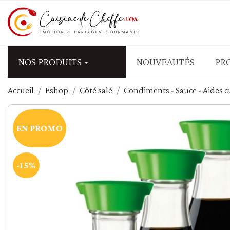
NOS PRODUITS
NOUVEAUTÉS
PR
Accueil
Eshop
Côté salé
Condiments - Sauce - Aides c
APÉRITIFS - FRUITS SEC
Biscuits salés
EN PROMO
Fruits secs salés - graine
Olives
Tapas - mezzé - antipasti
-15%
Tartinables salés - Tap
PÂTES - RIZ - CÉRÉALES
Blé - couscous