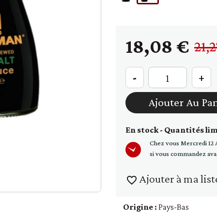
raines
Soupe - croûtons
18,08 €
21,
-
+
Ajouter Au Pa
En stock - Quantités li
Chez vous
Mercredi 12 
si vous commandez ava
Ajouter à ma list
favorite_border
Origine :
Pays-Bas